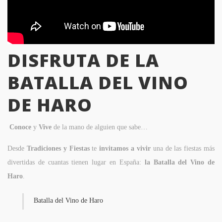
DISFRUTA DE LA
BATALLA DEL VINO
DE HARO
Conoce
y
Vive
de la mano de alguien que sabe…
Desde
Tradiciones y Fiestas
te
invitamos a vivir
una de las fiestas más
divertidas de cuantas tienen lugar en España:
la Batalla del Vino de
Haro
.
Batalla del Vino de Haro