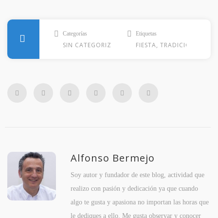
Categorías
Etiquetas
Co
SIN CATEGORIZAR
FIESTA
,
TRADICIÓN
3
Alfonso Bermejo
Soy autor y fundador de este blog, actividad que
realizo con pasión y dedicación ya que cuando
algo te gusta y apasiona no importan las horas que
le dediques a ello. Me gusta observar y conocer