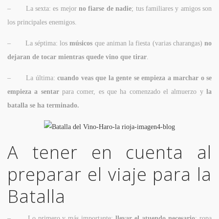
– La sexta: es mejor
no fiarse de nadie
; tus familiares y amigos son
los principales enemigos.
– La séptima: los
músicos
que animan la fiesta (varias charangas)
no
dejaran de tocar mientras quede vino que tirar
.
– La última:
cuando veas que la gente se empieza a marchar o se
empieza a sentar
para comer, es que ha comenzado el almuerzo y
la
batalla se ha terminado.
A tener en cuenta al
preparar el viaje para la
Batalla
– Lo primero y más importante;
llevar el atuendo necesario
: ropa