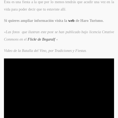
Esta es una fiesta a la que por lo menos tendrás que acudir una vez en la
vida para poder decir que tu estuviste allí.
Si quieres ampliar información visita la
web
de Haro Turismo.
«Las fotos que ilustran este post se han publicado bajo licencia Creative
Commons en el
Flickr de Begaralf
«
Video de la Batalla del Vino, por Tradiciones y Fiestas.