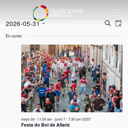
ME
Eventos
Nave
2026-05-31
Nav
BUSCAR
DÍA
de
Selecciona
de
En curso
vis
la
en
bús
de
fecha.
Eve
y
31
vista
mayo,
de
Even
2026
mayo 30 - 11:00 am
-
junio 7 - 7:30 pm
CEST
Festa do Boi de Allariz