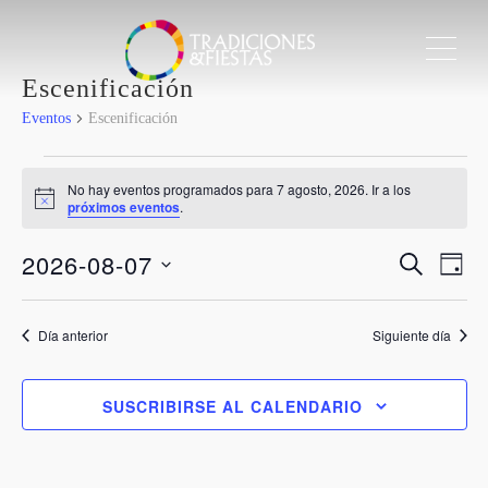
ME
Escenificación
Eventos
Escenificación
Eventos
No hay eventos programados para 7 agosto, 2026. Ir a los
Aviso
próximos eventos
.
en
Nave
2026-08-07
Nav
7
BUSCAR
DÍA
de
Selecciona
de
agosto,
vis
la
Día anterior
Siguiente día
bús
de
fecha.
2026
Eve
y
SUSCRIBIRSE AL CALENDARIO
vista