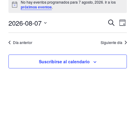
No hay eventos programados para 7 agosto, 2026. Ir a los
en
Aviso
próximos eventos
.
7
agosto,
2026-08-07
Navegació
Naveg
Buscar
Día
2026
de
de
Selecciona
vistas
la
búsqueda
de
fecha.
Día anterior
Siguiente día
y
Event
vistas
de
Suscribirse al calendario
Eventos