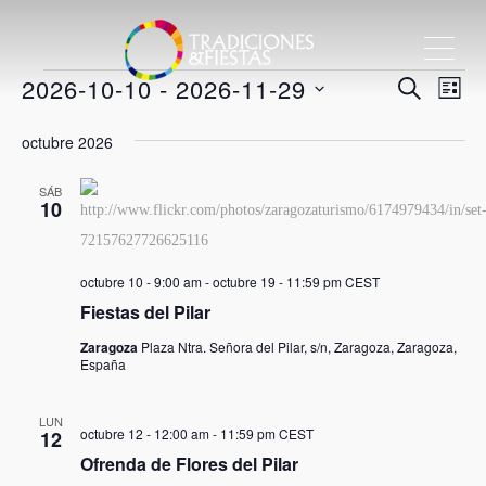
ME
Eventos
Nave
2026-10-10
 - 
2026-11-29
Nav
BUSCAR
LIST
de
Selecciona
de
octubre 2026
vis
la
bús
de
fecha.
SÁB
10
Eve
y
vista
octubre 10 - 9:00 am
-
octubre 19 - 11:59 pm
CEST
Fiestas del Pilar
de
Zaragoza
Plaza Ntra. Señora del Pilar, s/n, Zaragoza, Zaragoza,
España
Even
LUN
octubre 12 - 12:00 am
-
11:59 pm
CEST
12
Ofrenda de Flores del Pilar