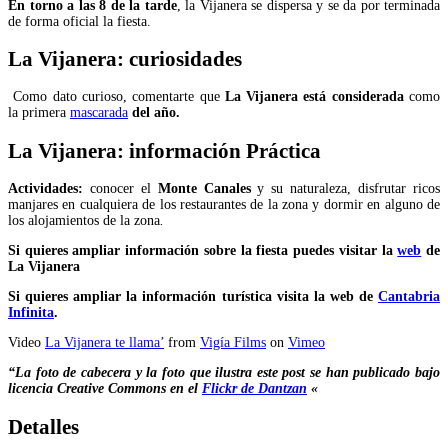
En torno a las 8 de la tarde
, la Vijanera se dispersa y se da por terminada
de forma oficial la fiesta.
La Vijanera: curiosidades
Como dato curioso, comentarte que
La Vijanera está considerada
como
la primera
mascarada
del año.
La Vijanera: i
nformación Práctica
Actividades:
conocer el
Monte Canales
y su naturaleza, disfrutar ricos
manjares en cualquiera de los restaurantes de la zona y dormir en alguno de
los alojamientos de la zona
.
Si quieres ampliar información sobre la fiesta puedes visitar la
web
de
La Vijanera
Si quieres ampliar la información turística visita la web de
Cantabria
Infinita
.
Video
La Vijanera te llama’
from
Vigía Films
on
Vimeo
“La foto de cabecera y la foto que ilustra este post se han publicado bajo
licencia Creative Commons en el
Flickr de Dantzan
«
Detalles