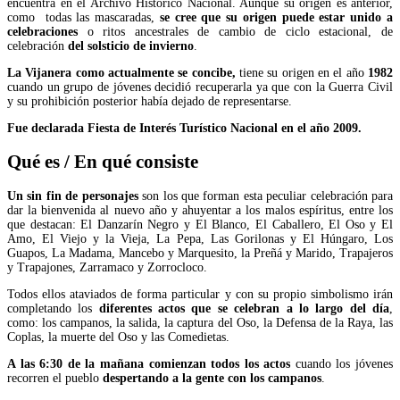
encuentra en el Archivo Histórico Nacional. Aunque su origen es anterior,
como todas las mascaradas,
se cree que su origen puede estar unido a
celebraciones
o ritos ancestrales de cambio de ciclo estacional, de
celebración
del solsticio de invierno
.
La Vijanera como actualmente se concibe,
tiene su origen en el año
1982
cuando un grupo de jóvenes decidió recuperarla ya que con la Guerra Civil
y su prohibición posterior había dejado de representarse.
Fue declarada Fiesta de Interés Turístico Nacional en el año 2009.
Qué es / En qué consiste
Un sin fin de personajes
son los que forman esta peculiar celebración para
dar la bienvenida al nuevo año y ahuyentar a los malos espíritus, entre los
que destacan: El Danzarín Negro y El Blanco, El Caballero, El Oso y El
Amo, El Viejo y la Vieja, La Pepa, Las Gorilonas y El Húngaro, Los
Guapos, La Madama, Mancebo y Marquesito, la Preñá y Marido, Trapajeros
y Trapajones, Zarramaco y Zorrocloco.
Todos ellos ataviados de forma particular y con su propio simbolismo irán
completando los
diferentes actos que se celebran a lo largo del día
,
como: los campanos, la salida, la captura del Oso, la Defensa de la Raya, las
Coplas, la muerte del Oso y las Comedietas.
A las 6:30 de la mañana comienzan todos los actos
cuando los jóvenes
recorren el pueblo
despertando a la gente con los campanos
.