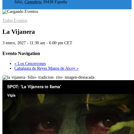
Silió
,
Cantabria
39438
España
+ Google Map
Todos Eventos
La Vijanera
3 enero, 2027 - 11:30 am
-
6:00 pm
CET
Evento Navigation
«
Los Cencerrones
Cabalgata de Reyes Magos de Alcoy
»