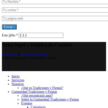
Este @ño
*
Aviso legal y Politica de Cookies
Aviso legal
y
Política de Cookies
© 2025 Copyright Tradiciones y Fiestas
Inicio
Servicios
Nosotros
¿Qué es Tradiciones y Fiestas?
Comunidad Tradiciones y Fiestas
¿Qué encontrarás aquí?
Sobre la Comunidad Tradiciones y Fiestas
Eventos
Calendario