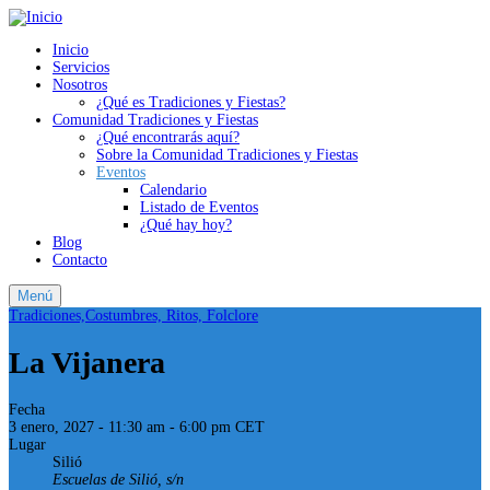
Inicio
Servicios
Nosotros
¿Qué es Tradiciones y Fiestas?
Comunidad Tradiciones y Fiestas
¿Qué encontrarás aquí?
Sobre la Comunidad Tradiciones y Fiestas
Eventos
Calendario
Listado de Eventos
¿Qué hay hoy?
Blog
Contacto
Menú
Tradiciones,Costumbres, Ritos, Folclore
La Vijanera
Fecha
3 enero, 2027 - 11:30 am
-
6:00 pm
CET
Lugar
Silió
Escuelas de Silió, s/n