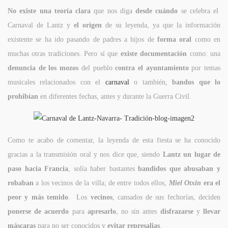
No existe una teoría clara
que nos diga
desde cuándo
se celebra el
Carnaval de Lantz y
el origen
de su leyenda, ya que la información
existente se ha ido pasando de padres a hijos de
forma oral
como en
muchas otras tradiciones. Pero sí que
existe documentación
como: una
denuncia de los mozos
del pueblo
contra el ayuntamiento
por temas
musicales relacionados con el
carnaval
o también,
bandos que lo
prohibían
en diferentes fechas, antes y durante la Guerra Civil.
Como te acabo de comentar, la leyenda de esta fiesta se ha conocido
gracias a la transmisión oral y nos dice que, siendo
Lantz un lugar de
paso hacia Francia
, solía haber bastantes
bandidos que abusaban y
robaban
a los vecinos de la villa; de entre todos ellos,
Miel Otxin
era el
peor y más temido
. Los
vecinos
, cansados de sus fechorías, deciden
ponerse de acuerdo
para
apresarlo
, no sin antes
disfrazarse
y
llevar
máscaras
para no ser conocidos y
evitar represalias
.