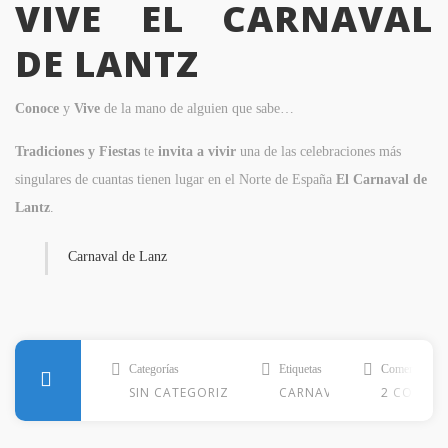
VIVE EL CARNAVAL
DE LANTZ
Conoce
y
Vive
de la mano de alguien que sabe…
Tradiciones y Fiestas
te
invita a vivir
una de las celebraciones más
singulares de cuantas tienen lugar en el Norte de España
El Carnaval de
Lantz
.
Carnaval de Lanz
Categorías
Etiquetas
Comentar
SIN CATEGORIZAR
CARNAVAL
2 COMENT