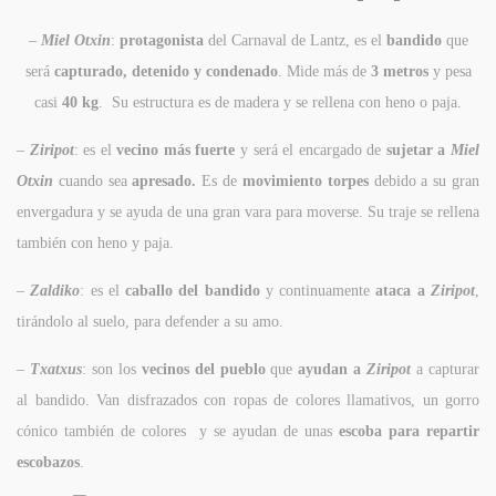
–
Miel Otxin
:
protagonista
del Carnaval de Lantz, es el
bandido
que
será
capturado, detenido y condenado
. Mide más de
3 metros
y pesa
casi
40 kg
. Su estructura es de madera y se rellena con heno o paja.
–
Ziripot
: es el
vecino más fuerte
y será el encargado de
sujetar a
Miel
Otxin
cuando sea
apresado.
Es de
movimiento torpes
debido a su gran
envergadura y se ayuda de una gran vara para moverse. Su traje se rellena
también con heno y paja.
–
Zaldiko
: es el
caballo del bandido
y continuamente
ataca a
Ziripot
,
tirándolo al suelo, para defender a su amo.
–
Txatxus
: son los
vecinos del pueblo
que
ayudan a
Ziripot
a capturar
al bandido. Van disfrazados con ropas de colores llamativos, un gorro
cónico también de colores y se ayudan de unas
escoba para repartir
escobazos
.