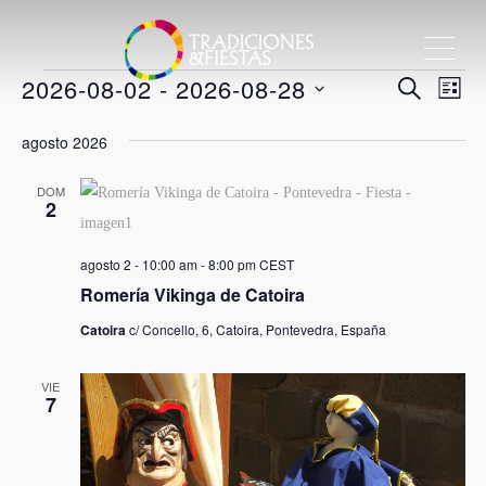
ME
Eventos
Nave
2026-08-02
 - 
2026-08-28
Nav
BUSCAR
LIST
de
Selecciona
de
agosto 2026
vis
la
bús
de
fecha.
DOM
2
Eve
y
agosto 2 - 10:00 am
-
8:00 pm
CEST
vista
Romería Vikinga de Catoira
de
Catoira
c/ Concello, 6, Catoira, Pontevedra, España
Even
VIE
7