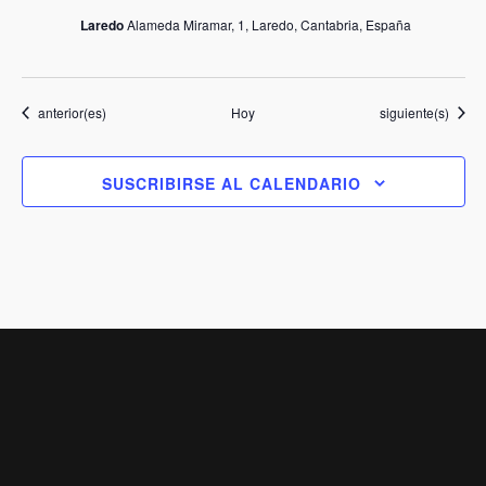
Laredo
Alameda Miramar, 1, Laredo, Cantabria, España
Eventos
Eventos
anterior(es)
Hoy
siguiente(s)
SUSCRIBIRSE AL CALENDARIO