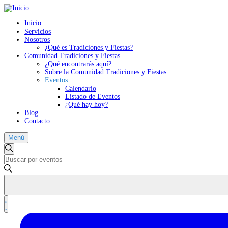
Inicio
Servicios
Nosotros
¿Qué es Tradiciones y Fiestas?
Comunidad Tradiciones y Fiestas
¿Qué encontrarás aquí?
Sobre la Comunidad Tradiciones y Fiestas
Eventos
Calendario
Listado de Eventos
¿Qué hay hoy?
Blog
Contacto
Menú
Navegación
Eventos
Buscar
Introduce
de
la
búsqueda
palabra
clave.
y
Busca
vistas
Eventos
Navegación
para
Lista
de
de
la
vistas
Eventos
palabra