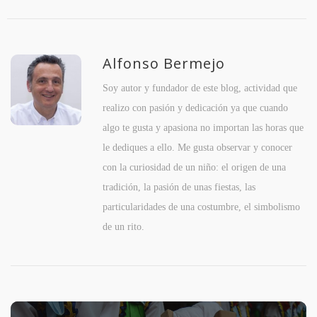
Alfonso Bermejo
Soy autor y fundador de este blog, actividad que
realizo con pasión y dedicación ya que cuando
algo te gusta y apasiona no importan las horas que
le dediques a ello. Me gusta observar y conocer
con la curiosidad de un niño: el origen de una
tradición, la pasión de unas fiestas, las
particularidades de una costumbre, el simbolismo
de un rito.