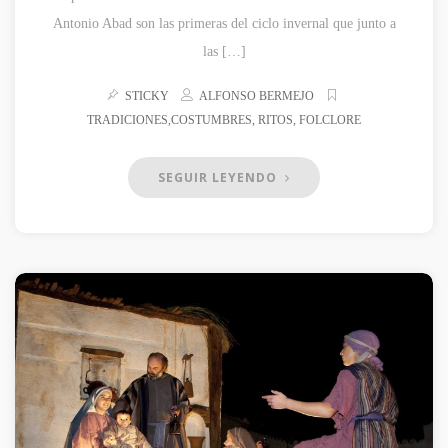
Antonio Abad son las primeras del ciclo invernal que junto a
las […]
STICKY
ALFONSO BERMEJO
TRADICIONES,COSTUMBRES, RITOS, FOLCLORE
SEGUIR LEYENDO