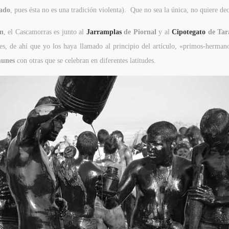
rado
, pues ésta no es una tradición violenta). Que no sea la única, no quiere dec
ín
, el Cascamorras es junto al
Jarramplas
de Piornal
y al
Cipotegato
de Tar
udes, de ahí que yo los haya llamado al principio del artículo, «primos-herman
munes
con otras que se celebran en diferentes latitudes.