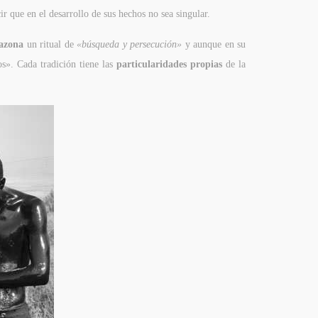
ir que en el desarrollo de sus hechos no sea singular.
azona
un ritual de
«búsqueda y persecución»
y aunque en su
os». Cada tradición tiene las
particularidades propias
de la