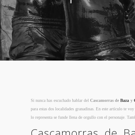
Si nunca has escuchado hablar del
Cascamorras de
Baza
y
para estas dos localidades granadinas. En este artículo te vo
lo representa se funde llena de orgullo con el personaje. Tam
Cascamorras de Ba