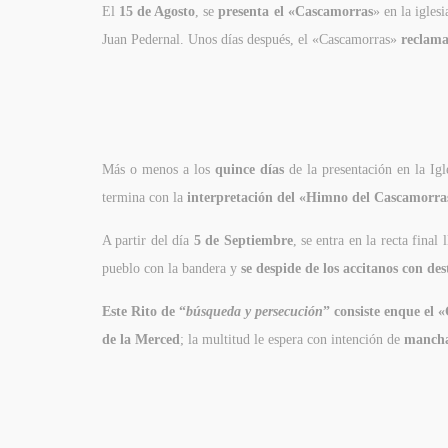
El
15 de Agosto
, se
presenta el «Cascamorras
» en la igles
Juan Pedernal. Unos días después, el «Cascamorras»
reclama
Más o menos a los
quince días
de la presentación en la Igle
termina con la
interpretación del «Himno del Cascamorra
A partir del día
5 de Septiembre
, se entra en la recta fin
pueblo con la bandera y
se despide de los accitanos
con des
Este Rito de “
búsqueda y persecución
” consiste en
que el 
de la Merced
; la multitud le espera con intención de
mancha