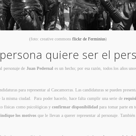
(foto: creative commons
flickr de Ferminius
)
 persona quiere ser el per
al personaje de
Juan Pedernal
es un hecho; por esa razón, todos los años unos
candidaturas para representar al Cascamorras. Las candidaturas se pueden presen
 la misma ciudad. Para poder hacerlo, hace falta cumplir una serie de
requis
to físicas como psicológicas y
confirmar disponibilidad
para tomar parte en 
 indique los motivos
que le llevan a querer representar al personaje. También