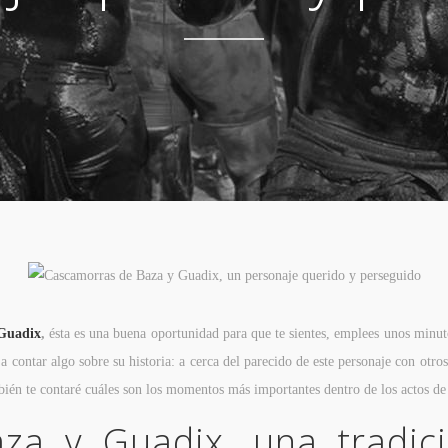
Guadix
,
ésta es una buena oportunidad para que te sientes, emplees unos minu
y a contar algo sobre su historia: a cerca del parecido de este personaje con o
bién te contaré cuáles son los momentos más importantes dentro de los actos de e
za y Guadix, una tradici