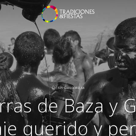
/
SIN CATEGORIZAR
ras de Baza y G
je querido y pe