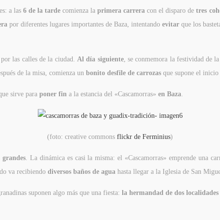
es: a las
6 de la tarde
comienza la
primera carrera
con el disparo de
tres coh
era
por diferentes lugares importantes de Baza, intentando
evitar
que los baste
por las calles de la ciudad.
Al día siguiente
, se conmemora la festividad de la
espués de la misa, comienza un
bonito desfile de carrozas
que supone el inicio 
que sirve para
poner fin
a la estancia del «Cascamorras»
en Baza
.
(foto: creative commons
flickr de Ferminius
)
s grandes
. La dinámica es casi la misma: el «Cascamorras» emprende una carr
rido va recibiendo
diversos baños de agua
hasta llegar a la Iglesia de San Mig
 granadinas suponen algo más que una fiesta:
la hermandad de dos localidades 