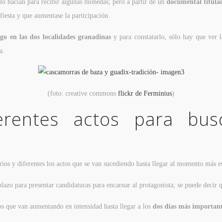
 lo hacían para recibir algunas monedas; pero a partir de un
documental titul
fiesta y que aumentase la participación.
igo en las dos localidades granadinas
y para constatarlo, sólo hay que ver l
a.
(foto: creative commons
flickr de Ferminius
)
erentes actos para bus
arios y diferentes los actos que se van sucediendo hasta llegar al momento más e
plazo para presentar candidaturas para encarnar al protagonista; se puede decir
os que van aumentando en intensidad hasta llegar a los
dos días más importan