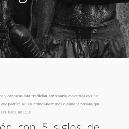
tos y
conozcas esta tradición centenaria
convertida en ritual
tros que podrían ser sus primos-hermanos y cómo la persona que
sta fiesta sin igual.
ón con 5 siglos de