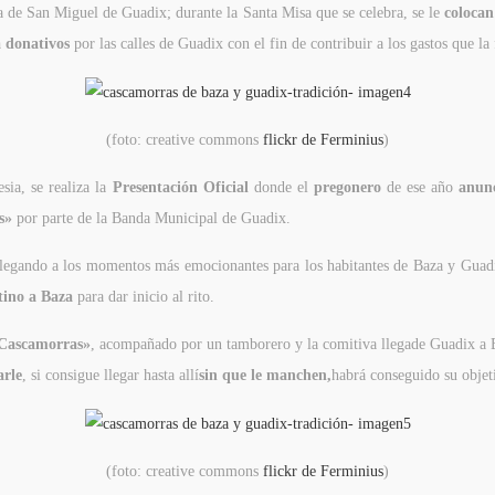
ia de San Miguel de Guadix; durante la Santa Misa que se celebra, se le
colocan
 donativos
por las calles de Guadix con el fin de contribuir a los gastos que la 
(foto: creative commons
flickr de Ferminius
)
sia, se realiza la
Presentación Oficial
donde el
pregonero
de ese año
anunc
s»
por parte de la Banda Municipal de Guadix.
al llegando a los momentos más emocionantes para los habitantes de Baza y Guad
tino a Baza
para dar inicio al rito.
«Cascamorras»
, acompañado por un tamborero y la comitiva llegade Guadix a 
rle
, si consigue llegar hasta allí
sin que le manchen,
habrá conseguido su obje
(foto: creative commons
flickr de Ferminius
)