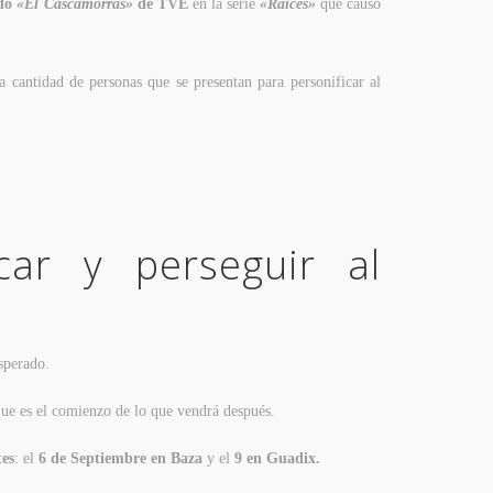
ado
«El Cascamorras»
de TVE
en la serie
«Raíces»
que causó
a cantidad de personas que se presentan para personificar al
car y perseguir al
sperado.
 que es el comienzo de lo que vendrá después.
tes
: el
6 de Septiembre en Baza
y el
9 en Guadix.