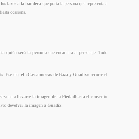
 los lazos a la bandera
que porta la persona que representa a
fiesta ocasiona.
ia quién será la persona
que encarnará al personaje. Todo
ix. Ese día,
el «Cascamorras de Baza y Guadix»
recorre el
Baza para
l
levarse la imagen de la Piedad
hasta el convento
tivo:
devolver la imagen a Guadix
.