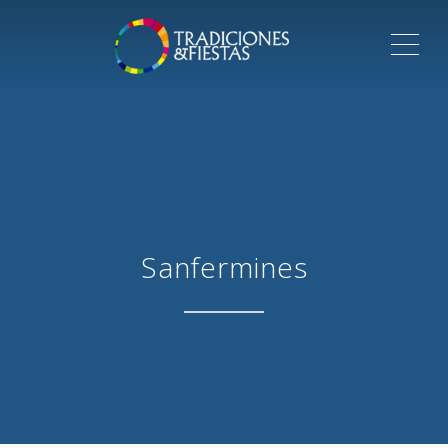
ME
Sanfermines