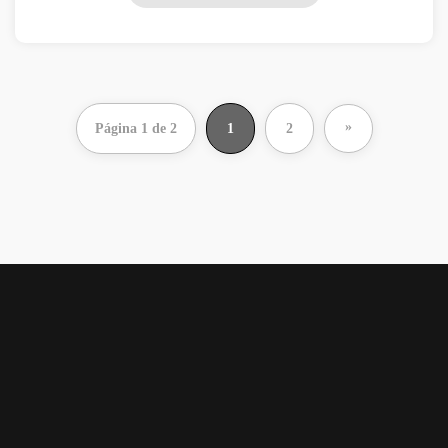
»
Página 1 de 2
1
2